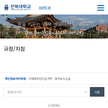
00학과
꿈을 키우는 '행복 배움터' 전북대학교
The Best Glocal University
규정/지침
개인정보처리방침
이메일무단수집거부
찾아오시는길
[54896]