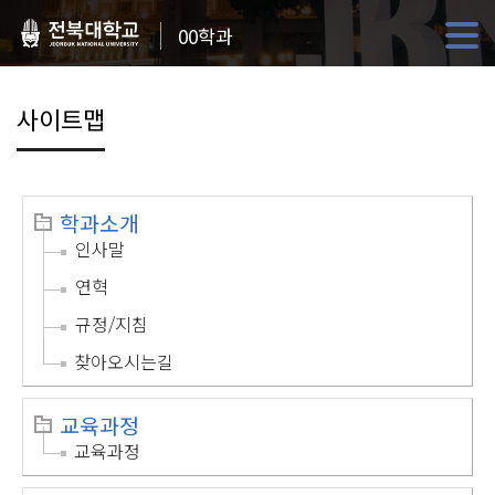
00학과
사이트맵
학과소개
인사말
연혁
규정/지침
찾아오시는길
교육과정
교육과정