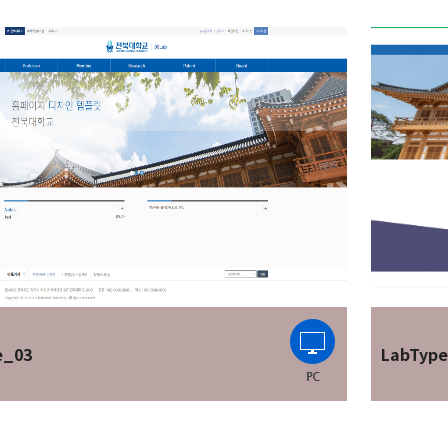
e_03
LabTyp