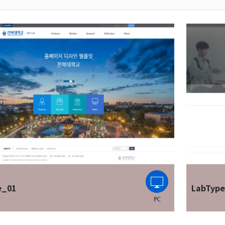
e_01
LabTyp