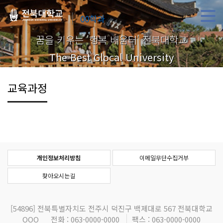
00학과
꿈을 키우는 '행복 배움터' 전북대학교
The Best Glocal University
교육과정
개인정보처리방침
이메일무단수집거부
찾아오시는길
[54896]
전북특별자치도 전주시 덕진구 백제대로 567 전북대학교
OOO
전화 : 063-0000-0000
팩스 : 063-0000-0000