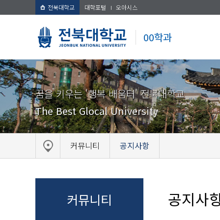
전북대학교
대학포털
오아시스
00학과
꿈을 키우는 '행복 배움터' 전북대학교
The Best Glocal University
커뮤니티
공지사항
공지사
커뮤니티